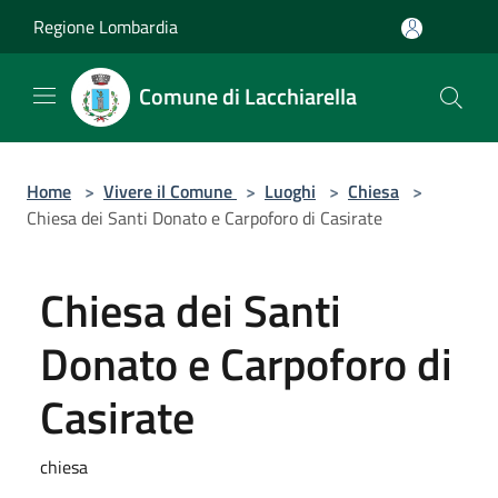
Salta al contenuto principale
Regione Lombardia
Comune di Lacchiarella
Home
>
Vivere il Comune
>
Luoghi
>
Chiesa
>
Chiesa dei Santi Donato e Carpoforo di Casirate
Chiesa dei Santi
Donato e Carpoforo di
Casirate
chiesa