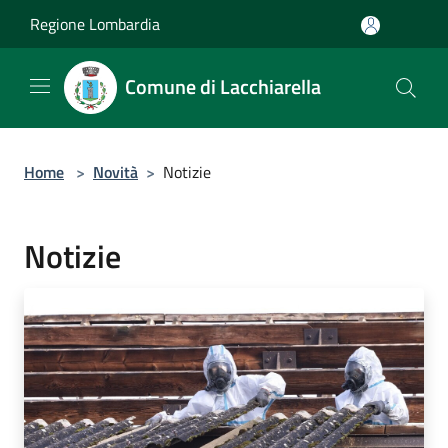
Salta al contenuto principale
Regione Lombardia
Comune di Lacchiarella
Home
>
Novità
>
Notizie
Notizie