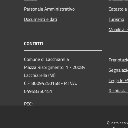
Personale Amministrativo
Catasto e
Documenti e dati
Turismo
Mobilità e
CONTATTI
Comune di Lacchiarella
Prenotaz
Piazza Risorgimento, 1 - 20084
Segnalazi
Lacchiarella (MI)
Leggi le 
C.F. 80094250158 - P. I.V.A.
Richiesta
04958350151
PEC:
protocollo@pec.comune.lacchiarella.mi.it
Centralino Unico: 02 9057831 - Fax 02
Questo sito 
90076622