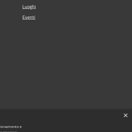
Luoghi
Eventi
×
nzionamento e