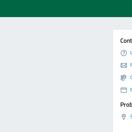
Cont
Prob