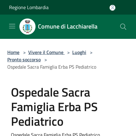
Salta al contenuto principale
Regione Lombardia
Comune di Lacchiarella
Home
>
Vivere il Comune
>
Luoghi
>
Pronto soccorso
>
Ospedale Sacra Famiglia Erba PS Pediatrico
Ospedale Sacra
Famiglia Erba PS
Pediatrico
Ospedale Sacra Famiglia Erba PS Pediatrico