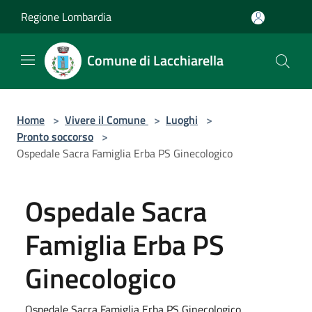
Salta al contenuto principale
Regione Lombardia
Comune di Lacchiarella
Home
>
Vivere il Comune
>
Luoghi
>
Pronto soccorso
>
Ospedale Sacra Famiglia Erba PS Ginecologico
Ospedale Sacra
Famiglia Erba PS
Ginecologico
Ospedale Sacra Famiglia Erba PS Ginecologico