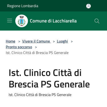
Salta al contenuto principale
Regione Lombardia
Comune di Lacchiarella
Home
>
Vivere il Comune
>
Luoghi
>
Pronto soccorso
>
Ist. Clinico Città di Brescia PS Generale
Ist. Clinico Città di
Brescia PS Generale
Ist. Clinico Città di Brescia PS Generale