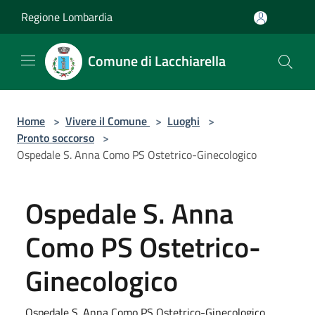
Salta al contenuto principale
Regione Lombardia
Comune di Lacchiarella
Home
>
Vivere il Comune
>
Luoghi
>
Pronto soccorso
>
Ospedale S. Anna Como PS Ostetrico-Ginecologico
Ospedale S. Anna
Como PS Ostetrico-
Ginecologico
Ospedale S. Anna Como PS Ostetrico-Ginecologico