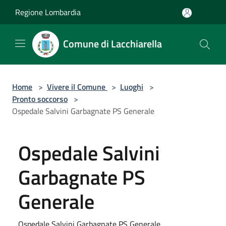
Salta al contenuto principale
Regione Lombardia
Comune di Lacchiarella
Home
>
Vivere il Comune
>
Luoghi
>
Pronto soccorso
>
Ospedale Salvini Garbagnate PS Generale
Ospedale Salvini
Garbagnate PS
Generale
Ospedale Salvini Garbagnate PS Generale