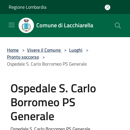
Salta al contenuto principale
Regione Lombardia
Comune di Lacchiarella
Home
>
Vivere il Comune
>
Luoghi
>
Pronto soccorso
>
Ospedale S. Carlo Borromeo PS Generale
Ospedale S. Carlo
Borromeo PS
Generale
Ospedale S. Carlo Borromeo PS Generale