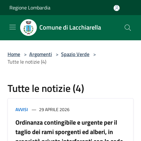
Salta al contenuto principale
Regione Lombardia
Comune di Lacchiarella
Home
>
Argomenti
>
Spazio Verde
>
Tutte le notizie (4)
Tutte le notizie (4)
AVVISI
29 APRILE 2026
Ordinanza contingibile e urgente per il
taglio dei rami sporgenti ed alberi, in