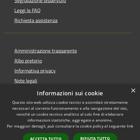
Segnalazione disservizio
Leggi le FAQ
Richiesta assistenza
Amministrazione trasparente
Albo pretorio
Informativa privacy
Note legali
×
Dichiarazione di accessibilità
Informazioni sui cookie
Questo sito web utilizza cookie tecnici e assimilati strettamente
necessari al corretto funzionamento e alla navigazione del sito,
nonché un cookie tecnico analitico al solo fine di elaborare
informazioni statistiche, aggregate e anonime.
RSS
Copyright © 2026 • Comune di
Per maggiori dettagli, può consultare la cookie policy al seguente
link
Accessibilità
Lacchiarella • Powered by
Privacy
Municipium
Accesso
•
RIFIUTA TUTTO
ACCETTA TUTTO