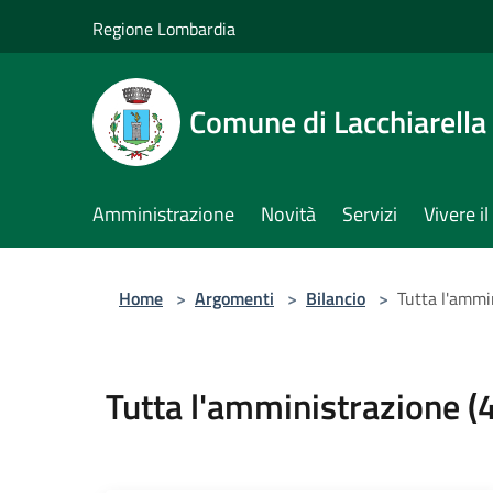
Salta al contenuto principale
Regione Lombardia
Comune di Lacchiarella
Amministrazione
Novità
Servizi
Vivere 
Home
>
Argomenti
>
Bilancio
>
Tutta l'ammi
Tutta l'amministrazione (4