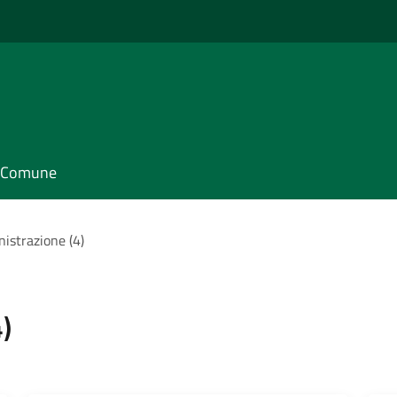
il Comune
nistrazione (4)
)