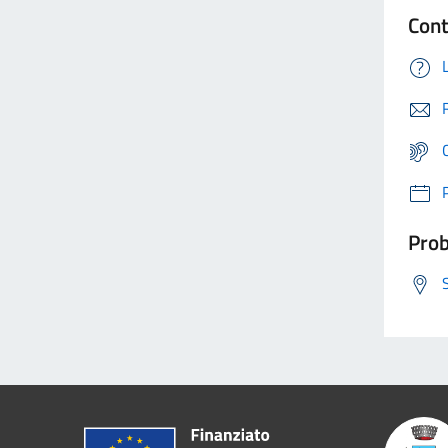
Cont
Prob