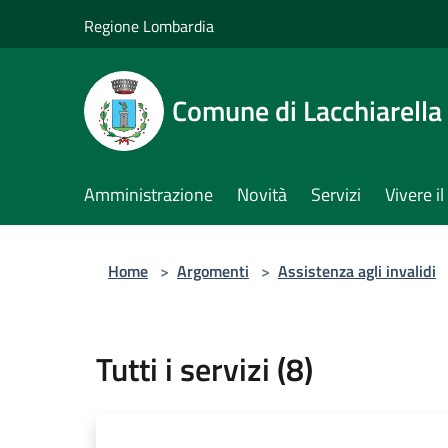
Salta al contenuto principale
Regione Lombardia
Comune di Lacchiarella
Amministrazione
Novità
Servizi
Vivere 
Home
>
Argomenti
>
Assistenza agli invalidi
Tutti i servizi (8)