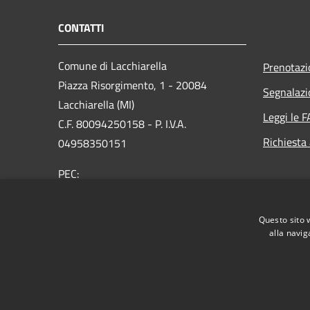
CONTATTI
Comune di Lacchiarella
Prenotaz
Piazza Risorgimento, 1 - 20084
Segnalazi
Lacchiarella (MI)
Leggi le 
C.F. 80094250158 - P. I.V.A.
Richiesta
04958350151
PEC:
protocollo@pec.comune.lacchiarella.mi.it
Centralino Unico: 02 9057831 - Fax 02
Questo sito 
90076622
alla navig