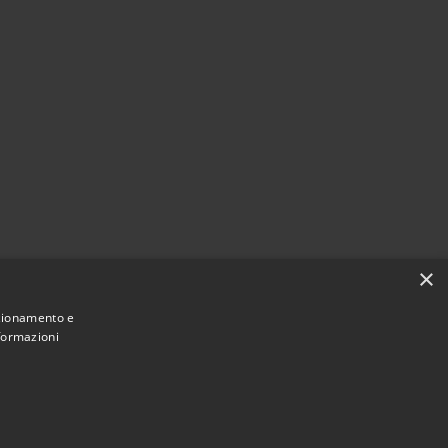
×
nzionamento e
nformazioni