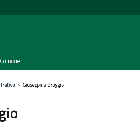
il Comune
trativo
>
Giuseppina Broggio
gio