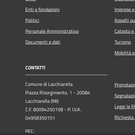
Enti e fondazioni
Imprese 
Politici
Appalti pu
Personale Amministrativo
Catasto e
Documenti e dati
Turismo
Mobilità e
CONTATTI
Comune di Lacchiarella
Prenotaz
Piazza Risorgimento, 1 - 20084
Segnalazi
Lacchiarella (MI)
Leggi le 
C.F. 80094250158 - P. I.V.A.
Richiesta
04958350151
PEC: