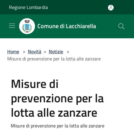
Salta al contenuto principale
Regione Lombardia
Comune di Lacchiarella
Home
>
Novità
>
Notizie
>
Misure di prevenzione per la lotta alle zanzare
Misure di
prevenzione per la
lotta alle zanzare
Misure di prevenzione per la lotta alle zanzare