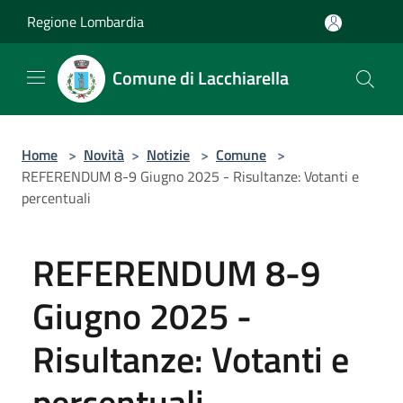
Salta al contenuto principale
Regione Lombardia
Comune di Lacchiarella
Home
>
Novità
>
Notizie
>
Comune
>
REFERENDUM 8-9 Giugno 2025 - Risultanze: Votanti e
percentuali
REFERENDUM 8-9
Giugno 2025 -
Risultanze: Votanti e
percentuali