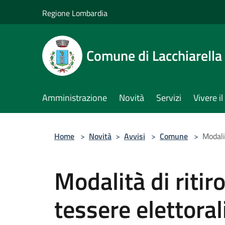
Salta al contenuto principale
Regione Lombardia
Comune di Lacchiarella
Amministrazione
Novità
Servizi
Vivere 
Home
>
Novità
>
Avvisi
>
Comune
>
Modalit
Modalità di ritir
tessere elettorali