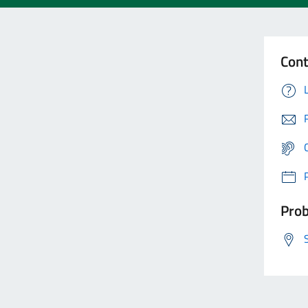
Cont
Prob