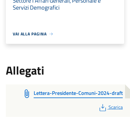
Settore I Affari Generali, Personale e
Servizi Demografici
VAI ALLA PAGINA
Allegati
Lettera-Presidente-Comuni-2024-draft
PDF
Scarica