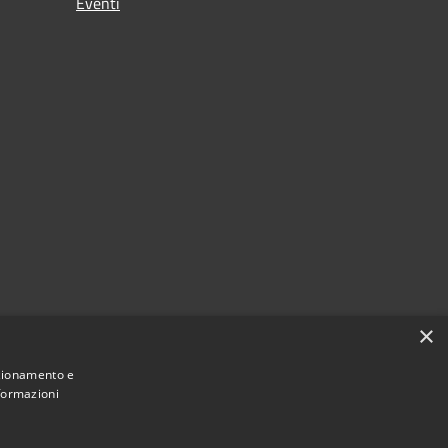
Eventi
×
nzionamento e
nformazioni