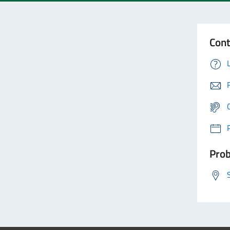
Cont
Prob