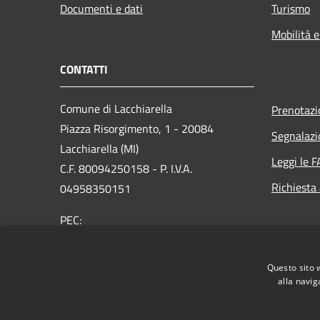
Documenti e dati
Turismo
Mobilità e
CONTATTI
Comune di Lacchiarella
Prenotaz
Piazza Risorgimento, 1 - 20084
Segnalazi
Lacchiarella (MI)
Leggi le 
C.F. 80094250158 - P. I.V.A.
Richiesta
04958350151
PEC:
protocollo@pec.comune.lacchiarella.mi.it
Centralino Unico: 02 9057831 - Fax 02
Questo sito 
90076622
alla navig