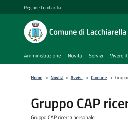
Salta al contenuto principale
Regione Lombardia
Comune di Lacchiarella
Amministrazione
Novità
Servizi
Vivere 
Home
>
Novità
>
Avvisi
>
Comune
>
Gruppo
Gruppo CAP rice
Gruppo CAP ricerca personale