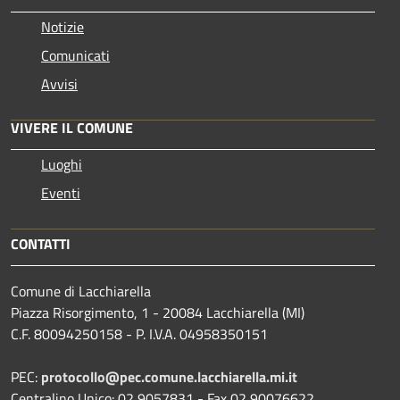
Notizie
Comunicati
Avvisi
VIVERE IL COMUNE
Luoghi
Eventi
CONTATTI
Comune di Lacchiarella
Piazza Risorgimento, 1 - 20084 Lacchiarella (MI)
C.F. 80094250158 - P. I.V.A. 04958350151
PEC:
protocollo@pec.comune.lacchiarella.mi.it
Centralino Unico: 02 9057831 - Fax 02 90076622