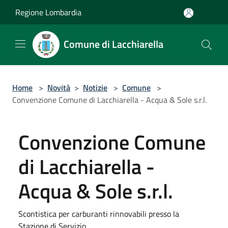
Salta al contenuto principale
Regione Lombardia
Comune di Lacchiarella
Home
>
Novità
>
Notizie
>
Comune
>
Convenzione Comune di Lacchiarella - Acqua & Sole s.r.l.
Convenzione Comune
di Lacchiarella -
Acqua & Sole s.r.l.
Scontistica per carburanti rinnovabili presso la
Stazione di Servizio