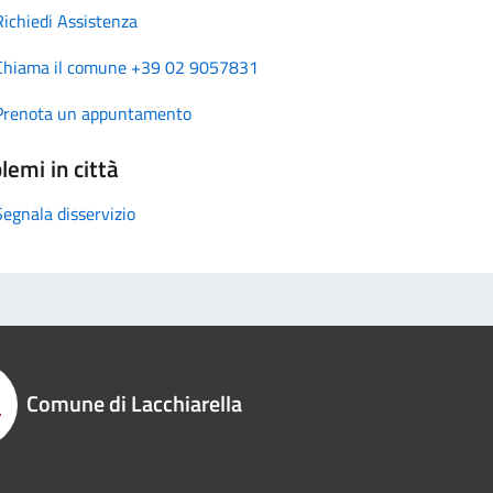
Richiedi Assistenza
Chiama il comune +39 02 9057831
Prenota un appuntamento
lemi in città
Segnala disservizio
Comune di Lacchiarella