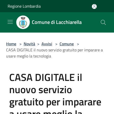
Salta al contenuto principale
Regione Lombardia
Comune di Lacchiarella
Home
>
Novità
>
Avvisi
>
Comune
>
CASA DIGITALE il nuovo servizio gratuito per imparare a
usare meglio la tecnologia
CASA DIGITALE il
nuovo servizio
gratuito per imparare
a usare meglio la