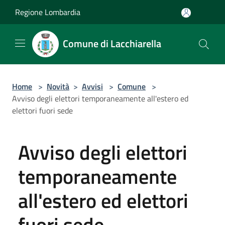
Salta al contenuto principale
Regione Lombardia
Comune di Lacchiarella
Home
>
Novità
>
Avvisi
>
Comune
>
Avviso degli elettori temporaneamente all'estero ed
elettori fuori sede
Avviso degli elettori
temporaneamente
all'estero ed elettori
fuori sede