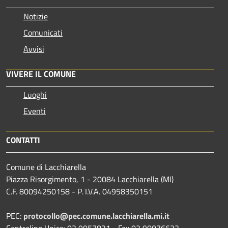
Notizie
Comunicati
Avvisi
VIVERE IL COMUNE
Luoghi
Eventi
CONTATTI
Comune di Lacchiarella
Piazza Risorgimento, 1 - 20084 Lacchiarella (MI)
C.F. 80094250158 - P. I.V.A. 04958350151
PEC:
protocollo@pec.comune.lacchiarella.mi.it
Centralino Unico: 02 9057831 - Fax 02 90076622