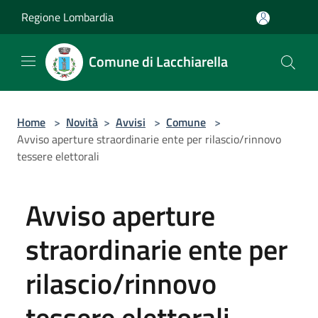
Salta al contenuto principale
Regione Lombardia
Comune di Lacchiarella
Home
>
Novità
>
Avvisi
>
Comune
>
Avviso aperture straordinarie ente per rilascio/rinnovo
tessere elettorali
Avviso aperture
straordinarie ente per
rilascio/rinnovo
tessere elettorali