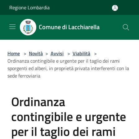
Salta al contenuto principale
Regione Lombardia
Comune di Lacchiarella
Home
>
Novità
>
Avvisi
>
Viabilità
>
Ordinanza contingibile e urgente per il taglio dei rami
sporgenti ed alberi, in proprietà privata interferenti con la
sede ferroviaria
Ordinanza
contingibile e urgente
per il taglio dei rami