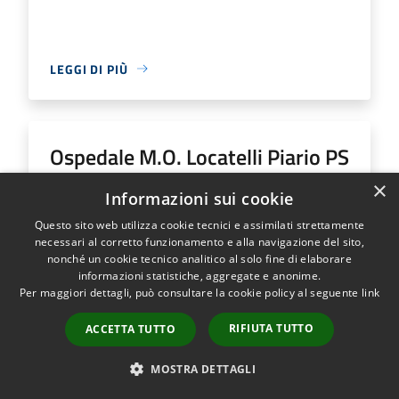
LEGGI DI PIÙ
Ospedale M.O. Locatelli Piario PS
Generale
×
Informazioni sui cookie
Questo sito web utilizza cookie tecnici e assimilati strettamente
Indirizzo
Via Groppino, 22
necessari al corretto funzionamento e alla navigazione del sito,
Ospedale M.O. Locatelli Piario PS Generale...
nonché un cookie tecnico analitico al solo fine di elaborare
informazioni statistiche, aggregate e anonime.
Per maggiori dettagli, può consultare la cookie policy al seguente
link
RIFIUTA TUTTO
ACCETTA TUTTO
LEGGI DI PIÙ
MOSTRA DETTAGLI