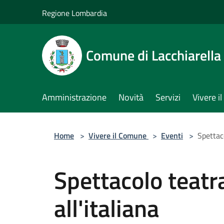
Salta al contenuto principale
Regione Lombardia
Comune di Lacchiarella
Amministrazione
Novità
Servizi
Vivere 
Home
>
Vivere il Comune
>
Eventi
>
Spettaco
Spettacolo teatra
all'italiana