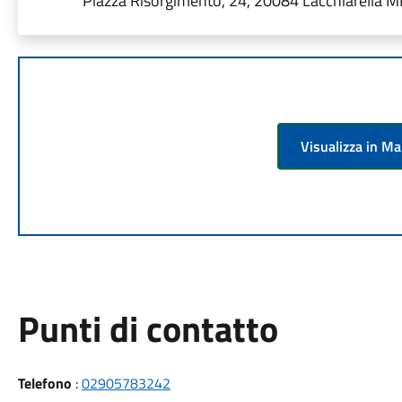
Piazza Risorgimento, 24, 20084 Lacchiarella MI,
Visualizza in M
Punti di contatto
Telefono
:
02905783242