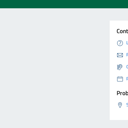
Cont
Prob