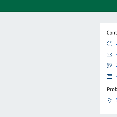
Cont
Prob