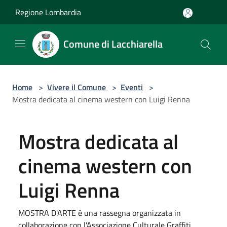
Salta al contenuto principale
Regione Lombardia
Comune di Lacchiarella
Home
>
Vivere il Comune
>
Eventi
>
Mostra dedicata al cinema western con Luigi Renna
Mostra dedicata al
cinema western con
Luigi Renna
MOSTRA D'ARTE è una rassegna organizzata in
collaborazione con l'Associazione Culturale Graffiti