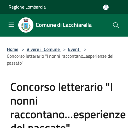
Salta al contenuto principale
Regione Lombardia
Comune di Lacchiarella
Home
>
Vivere il Comune
>
Eventi
>
Concorso letterario "I nonni raccontano...esperienze del
passato"
Concorso letterario "I
nonni
raccontano...esperienze
del passato"