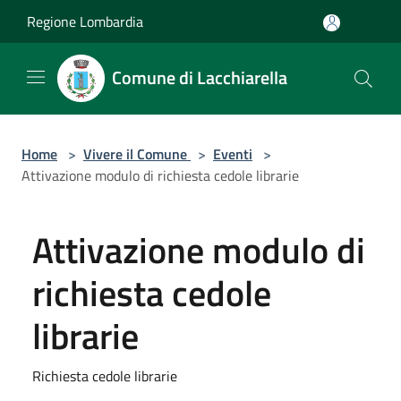
Salta al contenuto principale
Regione Lombardia
Comune di Lacchiarella
Home
>
Vivere il Comune
>
Eventi
>
Attivazione modulo di richiesta cedole librarie
Attivazione modulo di
richiesta cedole
librarie
Richiesta cedole librarie