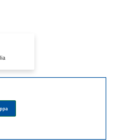
lia
appa