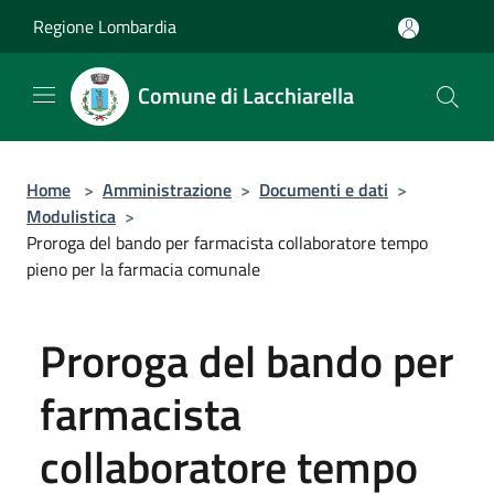
Salta al contenuto principale
Regione Lombardia
Comune di Lacchiarella
Home
>
Amministrazione
>
Documenti e dati
>
Modulistica
>
Proroga del bando per farmacista collaboratore tempo
pieno per la farmacia comunale
Proroga del bando per
farmacista
collaboratore tempo