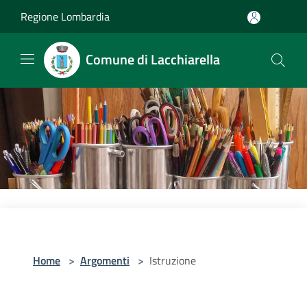
Salta al contenuto principale
Regione Lombardia
Comune di Lacchiarella
Home
>
Argomenti
>
Istruzione