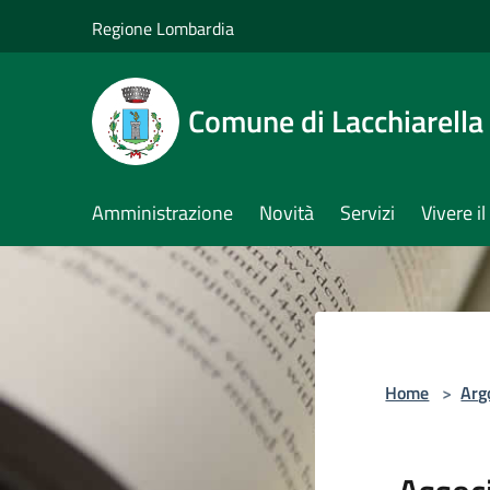
Salta al contenuto principale
Regione Lombardia
Comune di Lacchiarella
Amministrazione
Novità
Servizi
Vivere 
Home
>
Arg