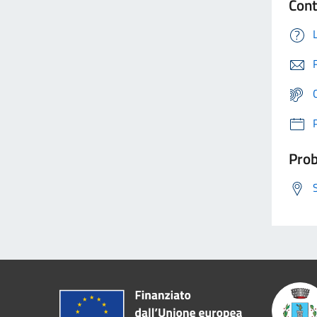
Cont
Prob